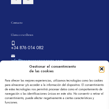
Contacto
Llama o escríbenos
+34 876 014 082
info@tresmareszaragoza.com
Gestionar el consentimiento
de las cookies
Para ofrecer las mejores experiencias, utilizamos tecnologías como las cookies
para almacenar y/o acceder a la información del dispositivo. El consentimiento
de estas tecnologías nos permitirá procesar datos como el comportamiento de
navegación o las identificaciones únicas en este sitio. No consentir o retirar el
© 2026 tremareszaragoza.com| Todos los derechos
consentimiento, puede afectar negativamente a ciertas características y
reservados
funciones.
Web diseñada por
Aragón Marketing