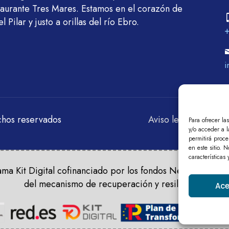
staurante Tres Mares. Estamos en el corazón de
Pilar y justo a orillas del río Ebro.
i
chos reservados
Aviso legal
Polític
Para ofrecer la
y/o acceder a l
permitirá proc
en este sitio. 
características
ma Kit Digital cofinanciado por los fondos Next Generati
del mecanismo de recuperación y resiliencia.
Ace