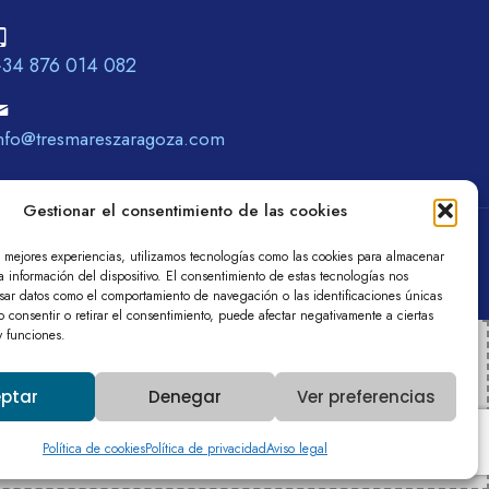
+34 876 014 082
nfo@tresmareszaragoza.com
Gestionar el consentimiento de las cookies
a de privacidad
Política de cookies (UE)
s mejores experiencias, utilizamos tecnologías como las cookies para almacenar
a información del dispositivo. El consentimiento de estas tecnologías nos
esar datos como el comportamiento de navegación o las identificaciones únicas
No consentir o retirar el consentimiento, puede afectar negativamente a ciertas
 y funciones.
on (EU)
ptar
Denegar
Ver preferencias
Política de cookies
Política de privacidad
Aviso legal