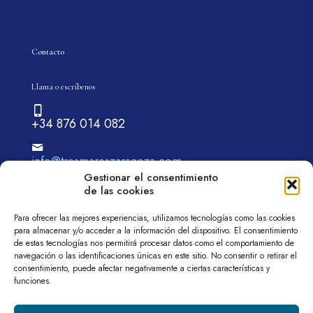
Contacto
Llama o escríbenos
+34 876 014 082
info@tresmareszaragoza.com
Gestionar el consentimiento
de las cookies
Para ofrecer las mejores experiencias, utilizamos tecnologías como las cookies
para almacenar y/o acceder a la información del dispositivo. El consentimiento
de estas tecnologías nos permitirá procesar datos como el comportamiento de
navegación o las identificaciones únicas en este sitio. No consentir o retirar el
© 2026 tremareszaragoza.com| Todos los derechos
consentimiento, puede afectar negativamente a ciertas características y
reservados
funciones.
Web diseñada por
Aragón Marketing
Aviso legal
Política de privacidad
Política de cookies (UE)