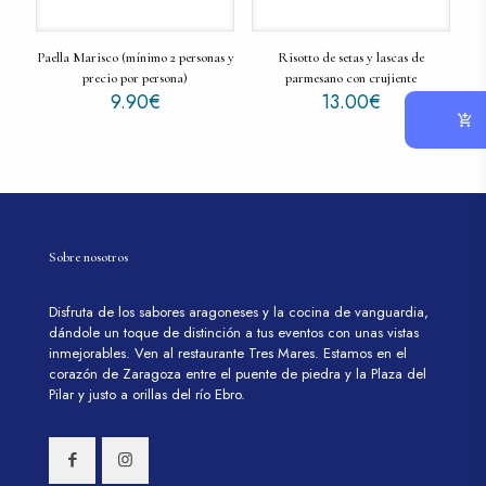
Paella Marisco (mínimo 2 personas y
Risotto de setas y lascas de
precio por persona)
parmesano con crujiente
9.90
€
13.00
€
Sobre nosotros
Disfruta de los sabores aragoneses y la cocina de vanguardia,
dándole un toque de distinción a tus eventos con unas vistas
inmejorables. Ven al restaurante Tres Mares. Estamos en el
corazón de Zaragoza entre el puente de piedra y la Plaza del
Pilar y justo a orillas del río Ebro.