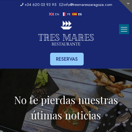
+34 620 03 93 95
info@tresmareszaragoza.com
EN
FR
ES
RESERVAS
No te pierdas nuestras
útimas noticias