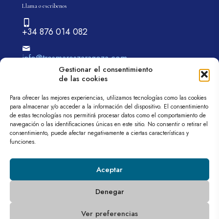
Llama o escríbenos
+34 876 014 082
info@tresmareszaragoza.com
Gestionar el consentimiento
de las cookies
Para ofrecer las mejores experiencias, utilizamos tecnologías como las cookies
para almacenar y/o acceder a la información del dispositivo. El consentimiento
de estas tecnologías nos permitirá procesar datos como el comportamiento de
navegación o las identificaciones únicas en este sitio. No consentir o retirar el
© 2026 tremareszaragoza.com| Todos los derechos
consentimiento, puede afectar negativamente a ciertas características y
reservados
funciones.
Web diseñada por
Aragón Marketing
Aviso legal
Política de privacidad
Política de cookies (UE)
Aceptar
Denegar
Programa Kit Digital cofinanciado por los fondos Next Generation (EU)
Ver preferencias
del mecanismo de recuperación y resiliencia.