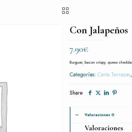
Con Jalapeños
7.90
€
Burguer, bacon crispy, queso cheddar
Categorías:
Carta Terrazas
Share
Valoraciones
0
Valoraciones