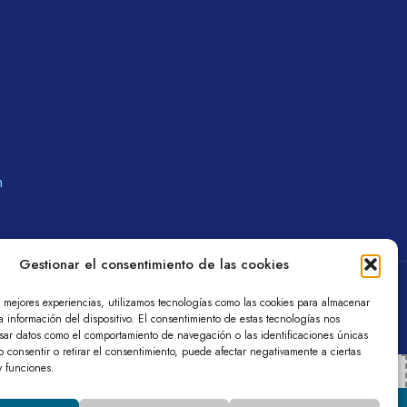
m
Gestionar el consentimiento de las cookies
a de privacidad
Política de cookies (UE)
s mejores experiencias, utilizamos tecnologías como las cookies para almacenar
a información del dispositivo. El consentimiento de estas tecnologías nos
esar datos como el comportamiento de navegación o las identificaciones únicas
No consentir o retirar el consentimiento, puede afectar negativamente a ciertas
 y funciones.
on (EU)