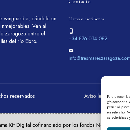
Contacto
de vanguardia, dándole un
Llama o escríbenos
 inmejorables. Ven al
de Zaragoza entre el
+34 876 014 082
llas del río Ebro.
info@tresmareszaragoza.co
chos reservados
Aviso legal
Polític
Para ofrecer la
y/o acceder a l
permitirá proc
en este sitio. 
características
ma Kit Digital cofinanciado por los fondos Next Generati