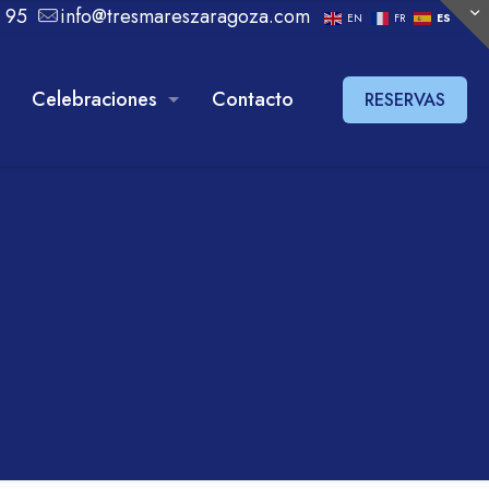
 95
info@tresmareszaragoza.com
EN
FR
ES
Celebraciones
Contacto
RESERVAS