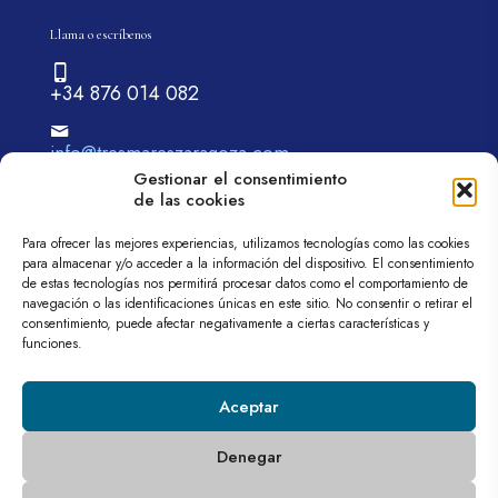
Llama o escríbenos
+34 876 014 082
info@tresmareszaragoza.com
Gestionar el consentimiento
de las cookies
Para ofrecer las mejores experiencias, utilizamos tecnologías como las cookies
para almacenar y/o acceder a la información del dispositivo. El consentimiento
de estas tecnologías nos permitirá procesar datos como el comportamiento de
navegación o las identificaciones únicas en este sitio. No consentir o retirar el
© 2026 tremareszaragoza.com| Todos los derechos
consentimiento, puede afectar negativamente a ciertas características y
reservados
funciones.
Web diseñada por
Aragón Marketing
Aviso legal
Política de privacidad
Política de cookies (UE)
Aceptar
Denegar
Programa Kit Digital cofinanciado por los fondos Next Generation (EU)