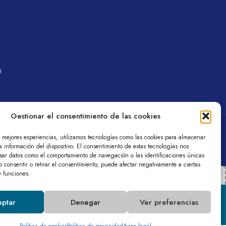
m
Gestionar el consentimiento de las cookies
a de privacidad
Política de cookies (UE)
s mejores experiencias, utilizamos tecnologías como las cookies para almacenar
a información del dispositivo. El consentimiento de estas tecnologías nos
esar datos como el comportamiento de navegación o las identificaciones únicas
No consentir o retirar el consentimiento, puede afectar negativamente a ciertas
 y funciones.
on (EU)
ptar
Denegar
Ver preferencias