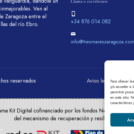
de vanguardia, dándole un
Llama o escríbenos
 inmejorables. Ven al
de Zaragoza entre el
+34 876 014 082
llas del río Ebro.
info@tresmareszaragoza.co
chos reservados
Aviso legal
Polític
Para ofrecer la
y/o acceder a l
permitirá proc
en este sitio. 
características
ma Kit Digital cofinanciado por los fondos Next Generati
del mecanismo de recuperación y resiliencia.
Ace