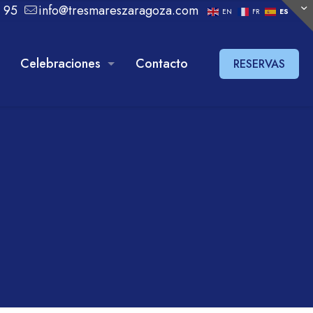
 95
info@tresmareszaragoza.com
EN
FR
ES
Celebraciones
Contacto
RESERVAS