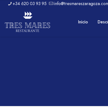
+34 620 03 93 95
info@tresmareszaragoza.co
Inicio
Desc