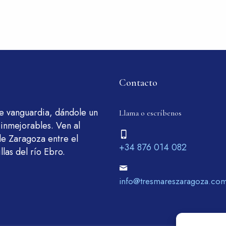
Contacto
de vanguardia, dándole un
Llama o escríbenos
 inmejorables. Ven al
de Zaragoza entre el
+34 876 014 082
llas del río Ebro.
info@tresmareszaragoza.co