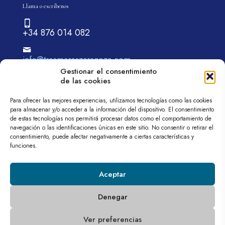
Llama o escríbenos
+34 876 014 082
info@tresmareszaragoza.com
Gestionar el consentimiento
de las cookies
Para ofrecer las mejores experiencias, utilizamos tecnologías como las cookies
para almacenar y/o acceder a la información del dispositivo. El consentimiento
de estas tecnologías nos permitirá procesar datos como el comportamiento de
navegación o las identificaciones únicas en este sitio. No consentir o retirar el
© 2026 tremareszaragoza.com| Todos los derechos
consentimiento, puede afectar negativamente a ciertas características y
reservados
funciones.
Web diseñada por
Aragón Marketing
Aviso legal
Política de privacidad
Política de cookies (UE)
Aceptar
Denegar
Programa Kit Digital cofinanciado por los fondos Next Generation (EU)
Ver preferencias
del mecanismo de recuperación y resiliencia.