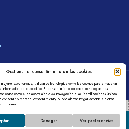
m
Gestionar el consentimiento de las cookies
a de privacidad
Política de cookies (UE)
s mejores experiencias, utilizamos tecnologías como las cookies para almacenar
a información del dispositivo. El consentimiento de estas tecnologías nos
esar datos como el comportamiento de navegación o las identificaciones únicas
No consentir o retirar el consentimiento, puede afectar negativamente a ciertas
 y funciones.
on (EU)
ptar
Denegar
Ver preferencias