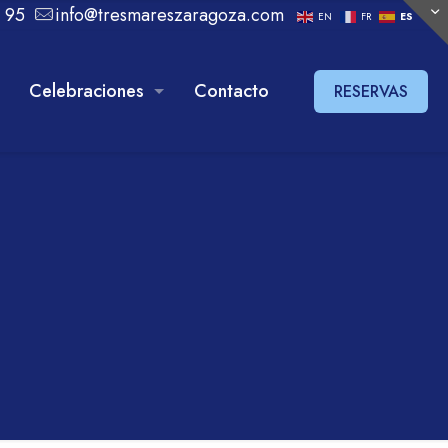
 95
info@tresmareszaragoza.com
EN
FR
ES
Celebraciones
Contacto
RESERVAS