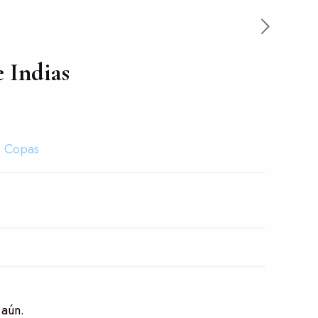
 Indias
,
Copas
 aún.