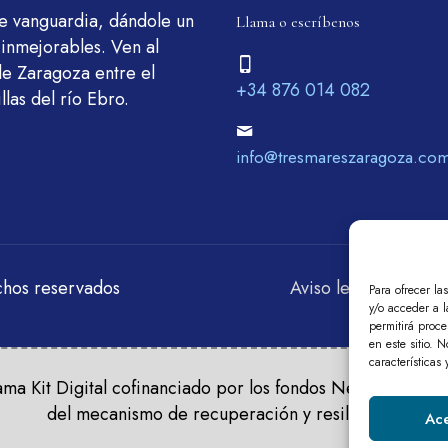
de vanguardia, dándole un
Llama o escríbenos
 inmejorables. Ven al
de Zaragoza entre el
+34 876 014 082
llas del río Ebro.
info@tresmareszaragoza.co
chos reservados
Aviso legal
Polític
Para ofrecer la
y/o acceder a l
permitirá proc
en este sitio. 
características
ma Kit Digital cofinanciado por los fondos Next Generati
del mecanismo de recuperación y resiliencia.
Ace