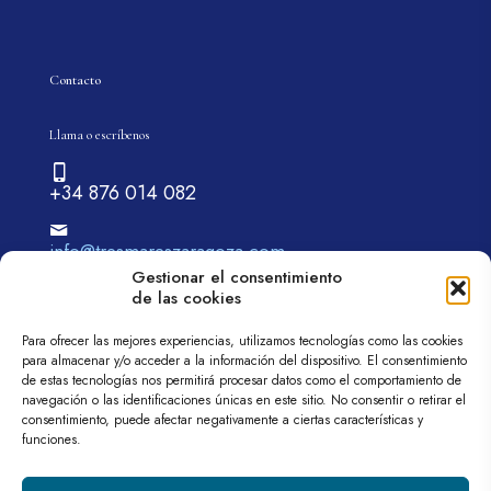
Contacto
Llama o escríbenos
+34 876 014 082
info@tresmareszaragoza.com
Gestionar el consentimiento
de las cookies
Para ofrecer las mejores experiencias, utilizamos tecnologías como las cookies
para almacenar y/o acceder a la información del dispositivo. El consentimiento
de estas tecnologías nos permitirá procesar datos como el comportamiento de
navegación o las identificaciones únicas en este sitio. No consentir o retirar el
© 2026 tremareszaragoza.com| Todos los derechos
consentimiento, puede afectar negativamente a ciertas características y
reservados
funciones.
Web diseñada por
Aragón Marketing
Aviso legal
Política de privacidad
Política de cookies (UE)