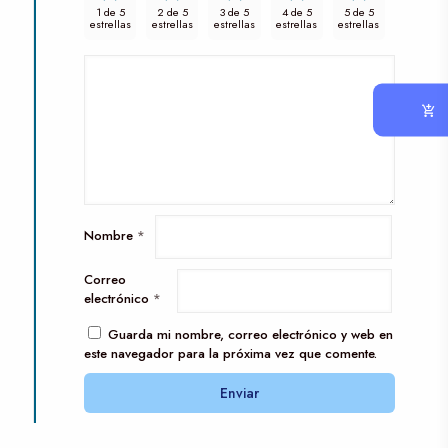
1 de 5
2 de 5
3 de 5
4 de 5
5 de 5
estrellas
estrellas
estrellas
estrellas
estrellas
Nombre
*
Correo
electrónico
*
Guarda mi nombre, correo electrónico y web en
este navegador para la próxima vez que comente.