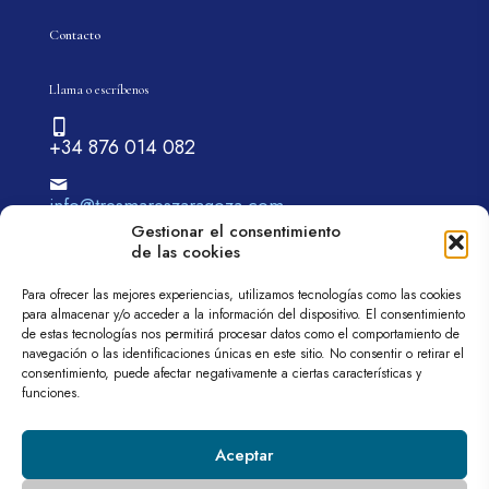
Contacto
Llama o escríbenos
+34 876 014 082
info@tresmareszaragoza.com
Gestionar el consentimiento
de las cookies
Para ofrecer las mejores experiencias, utilizamos tecnologías como las cookies
para almacenar y/o acceder a la información del dispositivo. El consentimiento
de estas tecnologías nos permitirá procesar datos como el comportamiento de
navegación o las identificaciones únicas en este sitio. No consentir o retirar el
© 2026 tremareszaragoza.com| Todos los derechos
consentimiento, puede afectar negativamente a ciertas características y
reservados
funciones.
Web diseñada por
Aragón Marketing
Aviso legal
Política de privacidad
Política de cookies (UE)
Aceptar